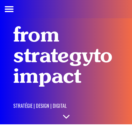
MOTION DESIGN
PORTFOLIO
CONTACT
ÉDITO
HOME
from
strategy
to
impact
STRATÉGIE | DESIGN | DIGITAL